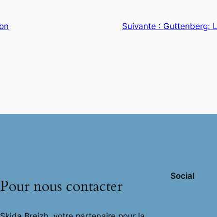
ion
Suivante :
Guttenberg: Le
Social
Pour nous contacter
Skida Breizh, votre partenaire pour la