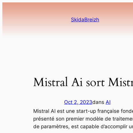
Aller
au
SkidaBreizh
contenu
Mistral Ai sort Mist
Oct 2, 2023
dans
AI
Mistral AI est une start-up française fo
présenté son premier modèle de traitement
de paramètres, est capable d’accomplir u