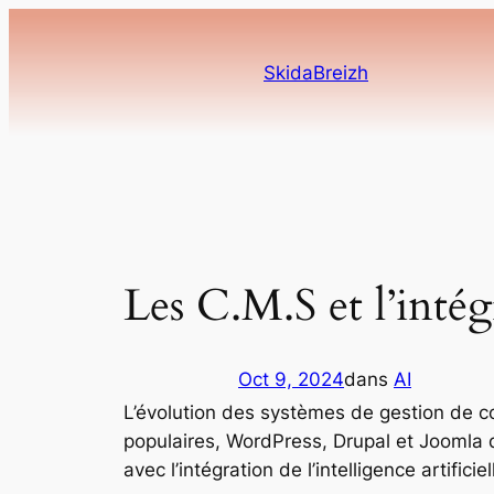
Aller
au
SkidaBreizh
contenu
Les C.M.S et l’intég
Oct 9, 2024
dans
AI
L’évolution des systèmes de gestion de co
populaires, WordPress, Drupal et Joomla do
avec l’intégration de l’intelligence artifi