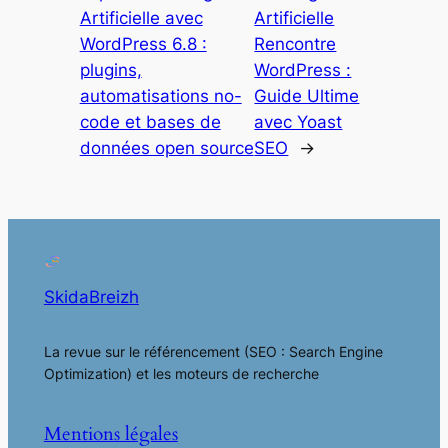
Artificielle avec
Artificielle
WordPress 6.8 :
Rencontre
plugins,
WordPress :
automatisations no-
Guide Ultime
code et bases de
avec Yoast
données open source
SEO
→
SkidaBreizh
La revue sur le référencement (SEO : Search Engine
Optimization) et les moteurs de recherche
Mentions légales