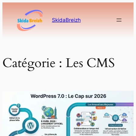
Aller
au
SkidaBreizh
contenu
Catégorie :
Les CMS