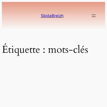
Aller
au
SkidaBreizh
contenu
Étiquette :
mots-clés