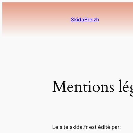
Aller
au
SkidaBreizh
contenu
Mentions lé
Le site skida.fr est édité par: