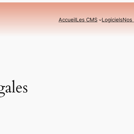
Accueil
Les CMS
Logiciels
Nos 
gales