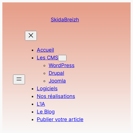
Aller
au
SkidaBreizh
contenu
Accueil
Les CMS
WordPress
Drupal
Joomla
Logiciels
Nos réalisations
L’IA
Le Blog
Publier votre article